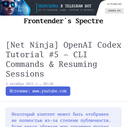
#js
#css
Хабр
Блог
Задачи
Frontender`s Spectre
[Net Ninja] OpenAI Codex
Tutorial #5 - CLI
Commands & Resuming
Sessions
3 октября 2025 г., 09:30
Источник: www.youtube.com
Некоторый контент может быть отображен
не полностью из-за степени публичности.
Если текст обрезан или страница пустая,