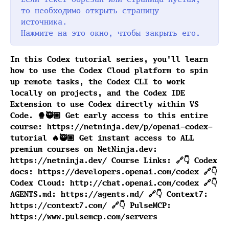
то необходимо открыть страницу
источника.
Нажмите на это окно, чтобы закрыть его.
In this Codex tutorial series, you'll learn
how to use the Codex Cloud platform to spin
up remote tasks, the Codex CLI to work
locally on projects, and the Codex IDE
Extension to use Codex directly within VS
Code. 🍿🥷🏼 Get early access to this entire
course: https://netninja.dev/p/openai-codex-
tutorial 🔥🥷🏼 Get instant access to ALL
premium courses on NetNinja.dev:
https://netninja.dev/ Course Links: 🔗👇 Codex
docs: https://developers.openai.com/codex 🔗👇
Codex Cloud: http://chat.openai.com/codex 🔗👇
AGENTS.md: https://agents.md/ 🔗👇 Context7:
https://context7.com/ 🔗👇 PulseMCP:
https://www.pulsemcp.com/servers